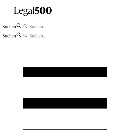
Suchen
Suchen