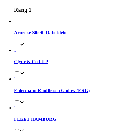
Rang 1
1
Arnecke Sibeth Dabelstein
1
Clyde & Co LLP
1
Ehlermann Rindfleisch Gadow (ERG)
1
FLEET HAMBURG