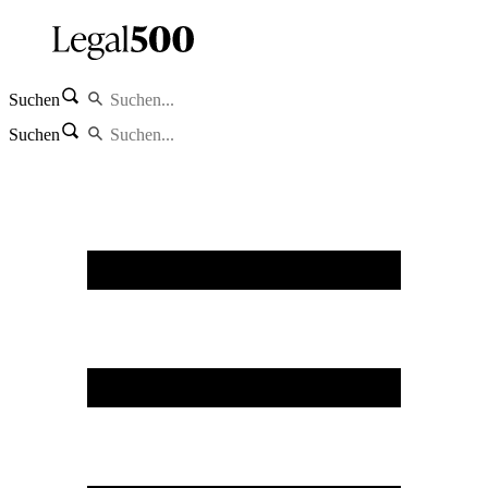
Suchen
Suchen