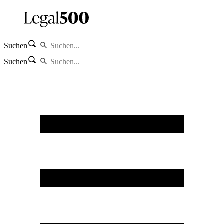
Suchen
Suchen