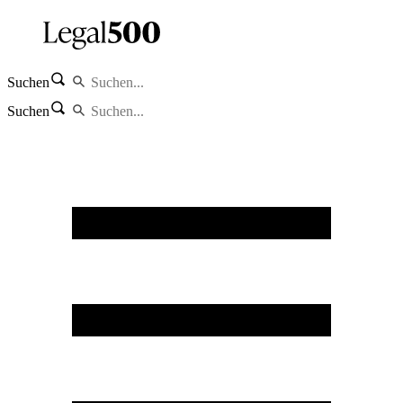
Suchen
Suchen