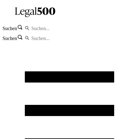
Suchen
Suchen