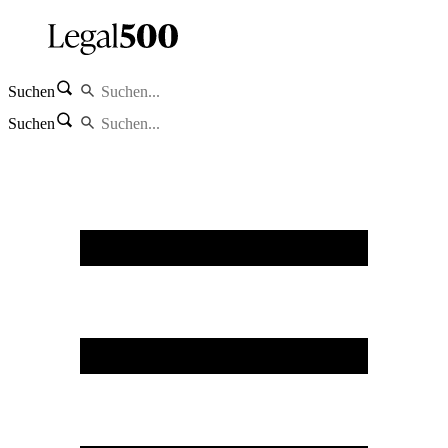
Suchen
Suchen