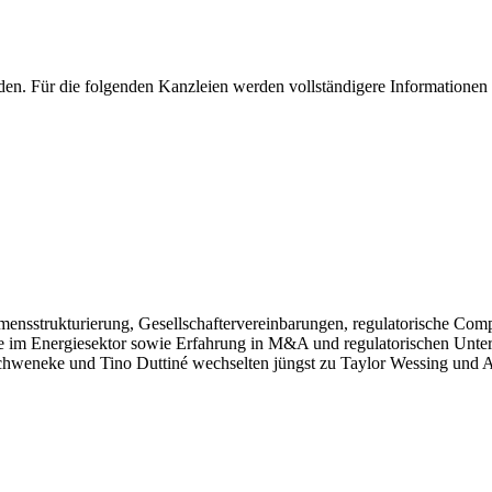
en. Für die folgenden Kanzleien werden vollständigere Informationen 
ensstrukturierung, Gesellschaftervereinbarungen, regulatorische Com
se im Energiesektor sowie Erfahrung in M&A und regulatorischen Unt
eneke und Tino Duttiné wechselten jüngst zu Taylor Wessing und As