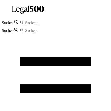
Suchen
Suchen