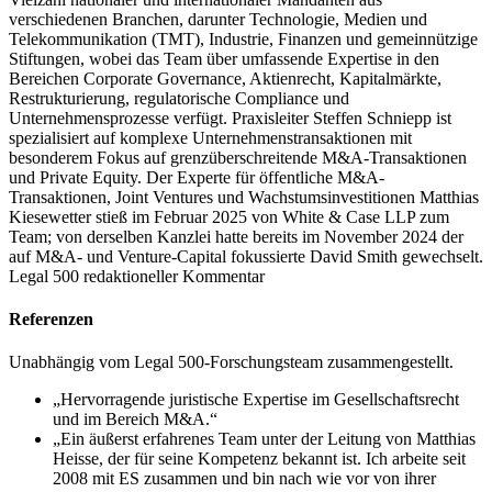
verschiedenen Branchen, darunter Technologie, Medien und
Telekommunikation (TMT), Industrie, Finanzen und gemeinnützige
Stiftungen, wobei das Team über umfassende Expertise in den
Bereichen Corporate Governance, Aktienrecht, Kapitalmärkte,
Restrukturierung, regulatorische Compliance und
Unternehmensprozesse verfügt. Praxisleiter Steffen Schniepp ist
spezialisiert auf komplexe Unternehmenstransaktionen mit
besonderem Fokus auf grenzüberschreitende M&A-Transaktionen
und Private Equity. Der Experte für öffentliche M&A-
Transaktionen, Joint Ventures und Wachstumsinvestitionen Matthias
Kiesewetter stieß im Februar 2025 von White & Case LLP zum
Team; von derselben Kanzlei hatte bereits im November 2024 der
auf M&A- und Venture-Capital fokussierte David Smith gewechselt.
Legal 500 redaktioneller Kommentar
Referenzen
Unabhängig vom Legal 500-Forschungsteam zusammengestellt.
„Hervorragende juristische Expertise im Gesellschaftsrecht
und im Bereich M&A.“
„Ein äußerst erfahrenes Team unter der Leitung von Matthias
Heisse, der für seine Kompetenz bekannt ist. Ich arbeite seit
2008 mit ES zusammen und bin nach wie vor von ihrer