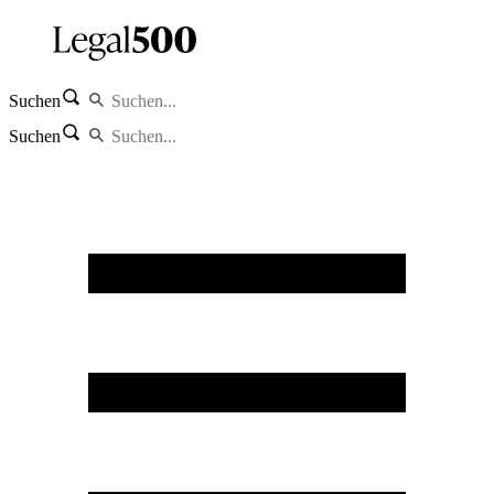
Suchen
Suchen