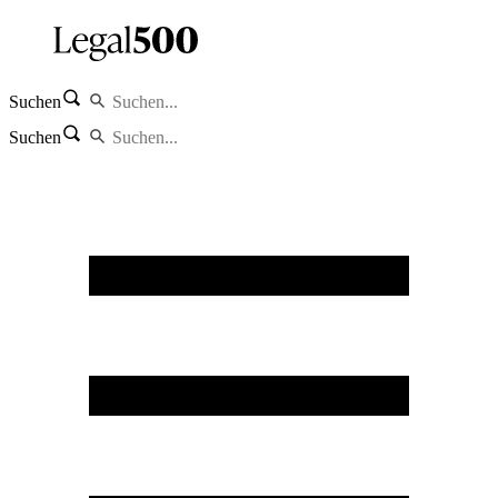
Suchen
Suchen