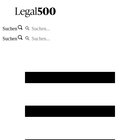
Suchen
Suchen