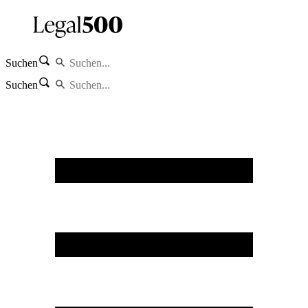
Suchen
Suchen