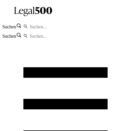
Suchen
Suchen