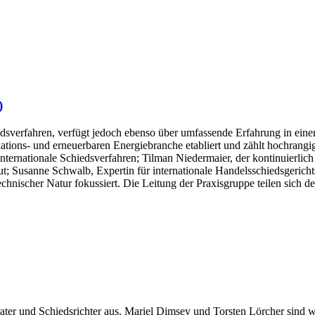
)
iedsverfahren, verfügt jedoch ebenso über umfassende Erfahrung in ein
ons- und erneuerbaren Energiebranche etabliert und zählt hochrangig
nternationale Schiedsverfahren; Tilman Niedermaier, der kontinuierlich 
aut; Susanne Schwalb, Expertin für internationale Handelsschiedsgericht
chnischer Natur fokussiert. Die Leitung der Praxisgruppe teilen sich 
rater und Schiedsrichter aus. Mariel Dimsey und Torsten Lörcher sind w