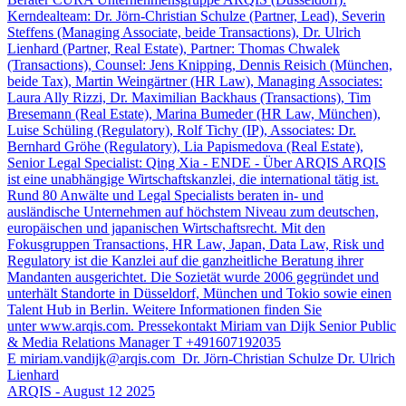
Kerndealteam: Dr. Jörn-Christian Schulze (Partner, Lead), Severin
Steffens (Managing Associate, beide Transactions), Dr. Ulrich
Lienhard (Partner, Real Estate), Partner: Thomas Chwalek
(Transactions), Counsel: Jens Knipping, Dennis Reisich (München,
beide Tax), Martin Weingärtner (HR Law), Managing Associates:
Laura Ally Rizzi, Dr. Maximilian Backhaus (Transactions), Tim
Bresemann (Real Estate), Marina Bumeder (HR Law, München),
Luise Schüling (Regulatory), Rolf Tichy (IP), Associates: Dr.
Bernhard Gröhe (Regulatory), Lia Papismedova (Real Estate),
Senior Legal Specialist: Qing Xia - ENDE - Über ARQIS ARQIS
ist eine unabhängige Wirtschaftskanzlei, die international tätig ist.
Rund 80 Anwälte und Legal Specialists beraten in- und
ausländische Unternehmen auf höchstem Niveau zum deutschen,
europäischen und japanischen Wirtschaftsrecht. Mit den
Fokusgruppen Transactions, HR Law, Japan, Data Law, Risk und
Regulatory ist die Kanzlei auf die ganzheitliche Beratung ihrer
Mandanten ausgerichtet. Die Sozietät wurde 2006 gegründet und
unterhält Standorte in Düsseldorf, München und Tokio sowie einen
Talent Hub in Berlin. Weitere Informationen finden Sie
unter www.arqis.com. Pressekontakt Miriam van Dijk Senior Public
& Media Relations Manager T +491607192035
E
miriam.vandijk@arqis.com
Dr. Jörn-Christian Schulze Dr. Ulrich
Lienhard
ARQIS - August 12 2025