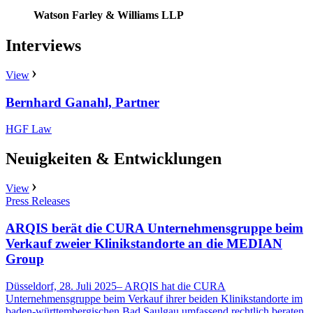
Watson Farley & Williams LLP
Interviews
View
Bernhard Ganahl, Partner
HGF Law
Neuigkeiten & Entwicklungen
View
Press Releases
ARQIS berät die CURA Unternehmensgruppe beim
Verkauf zweier Klinikstandorte an die MEDIAN
Group
Düsseldorf, 28. Juli 2025– ARQIS hat die CURA
Unternehmensgruppe beim Verkauf ihrer beiden Klinikstandorte im
baden-württembergischen Bad Saulgau umfassend rechtlich beraten.