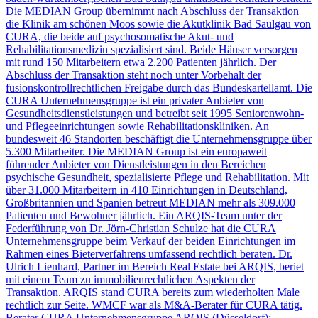
Die MEDIAN Group übernimmt nach Abschluss der Transaktion
die Klinik am schönen Moos sowie die Akutklinik Bad Saulgau von
CURA, die beide auf psychosomatische Akut- und
Rehabilitationsmedizin spezialisiert sind. Beide Häuser versorgen
mit rund 150 Mitarbeitern etwa 2.200 Patienten jährlich. Der
Abschluss der Transaktion steht noch unter Vorbehalt der
fusionskontrollrechtlichen Freigabe durch das Bundeskartellamt. Die
CURA Unternehmensgruppe ist ein privater Anbieter von
Gesundheitsdienstleistungen und betreibt seit 1995 Seniorenwohn-
und Pflegeeinrichtungen sowie Rehabilitationskliniken. An
bundesweit 46 Standorten beschäftigt die Unternehmensgruppe über
5.300 Mitarbeiter. Die MEDIAN Group ist ein europaweit
führender Anbieter von Dienstleistungen in den Bereichen
psychische Gesundheit, spezialisierte Pflege und Rehabilitation. Mit
über 31.000 Mitarbeitern in 410 Einrichtungen in Deutschland,
Großbritannien und Spanien betreut MEDIAN mehr als 309.000
Patienten und Bewohner jährlich. Ein ARQIS-Team unter der
Federführung von Dr. Jörn-Christian Schulze hat die CURA
Unternehmensgruppe beim Verkauf der beiden Einrichtungen im
Rahmen eines Bieterverfahrens umfassend rechtlich beraten. Dr.
Ulrich Lienhard, Partner im Bereich Real Estate bei ARQIS, beriet
mit einem Team zu immobilienrechtlichen Aspekten der
Transaktion. ARQIS stand CURA bereits zum wiederholten Male
rechtlich zur Seite. WMCF war als M&A-Berater für CURA tätig.
Berater CURA Unternehmensgruppe ARQIS (Düsseldorf):