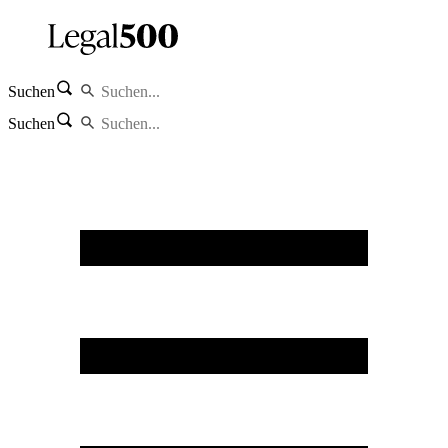
Suchen
Suchen