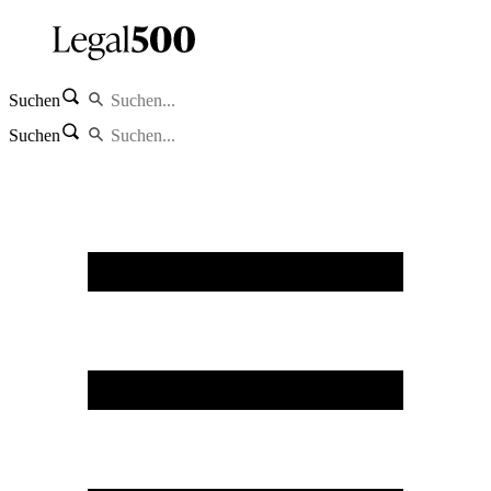
Suchen
Suchen