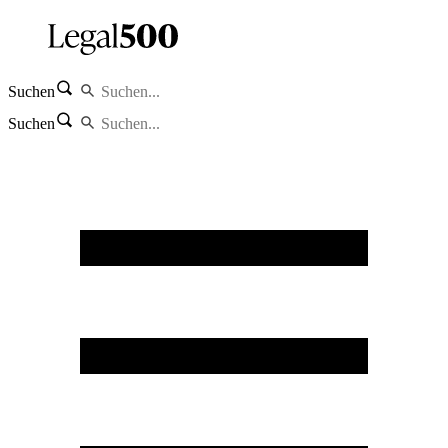
Suchen
Suchen