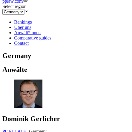
pplaw.com
Select region
Rankings
Über uns
Anwält*innen
Comparative guides
Contact
Germany
Anwälte
Dominik Gerlicher
POELLATH
,
Germany