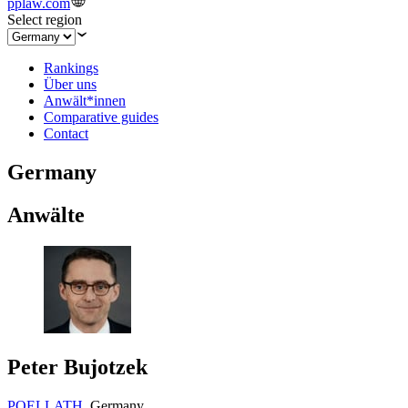
pplaw.com
Select region
Rankings
Über uns
Anwält*innen
Comparative guides
Contact
Germany
Anwälte
Peter Bujotzek
POELLATH
,
Germany