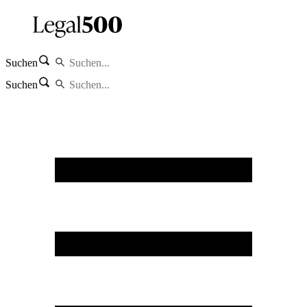
Suchen
Suchen