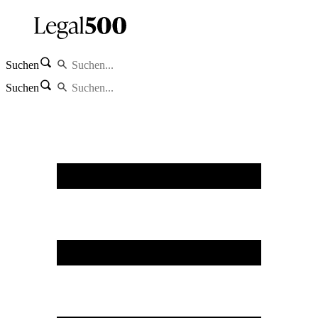
Suchen
Suchen