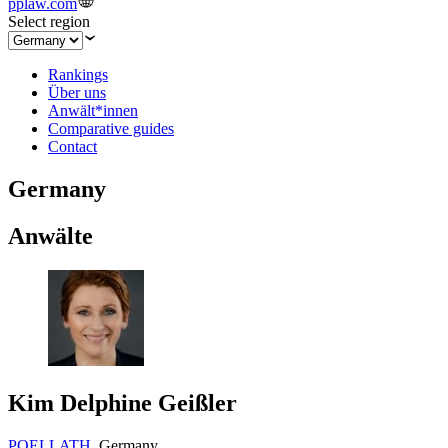
pplaw.com
Select region
Rankings
Über uns
Anwält*innen
Comparative guides
Contact
Germany
Anwälte
Kim Delphine Geißler
POELLATH
,
Germany