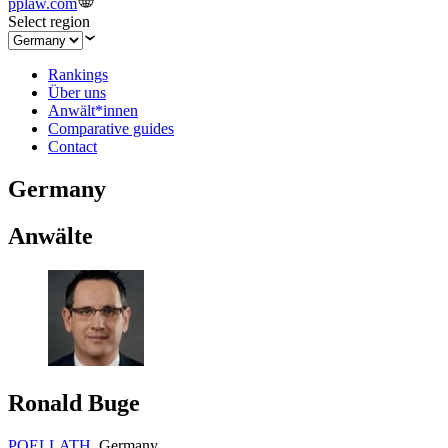
pplaw.com
Select region
Rankings
Über uns
Anwält*innen
Comparative guides
Contact
Germany
Anwälte
Ronald Buge
POELLATH
,
Germany