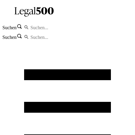
Suchen
Suchen