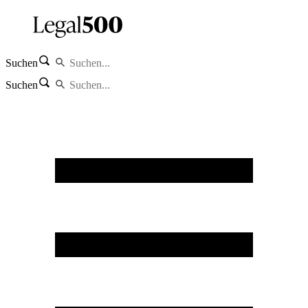
Suchen
Suchen