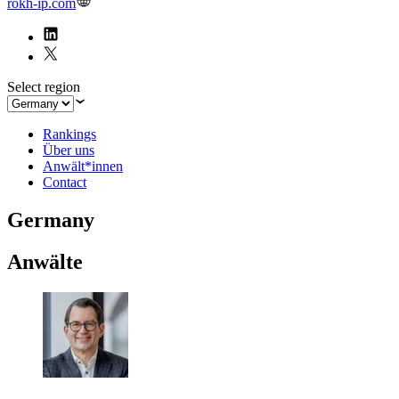
rokh-ip.com
Select region
Rankings
Über uns
Anwält*innen
Contact
Germany
Anwälte