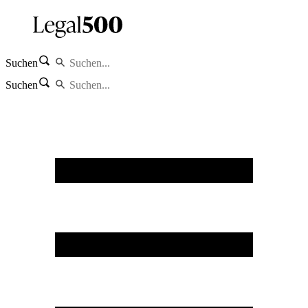
Suchen
Suchen