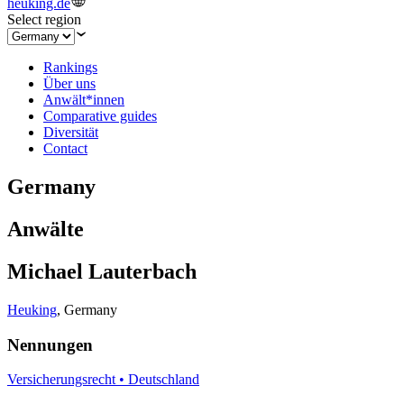
heuking.de
Select region
Rankings
Über uns
Anwält*innen
Comparative guides
Diversität
Contact
Germany
Anwälte
Michael Lauterbach
Heuking
,
Germany
Nennungen
Versicherungsrecht • Deutschland