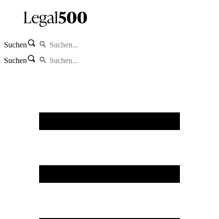
Suchen
Suchen