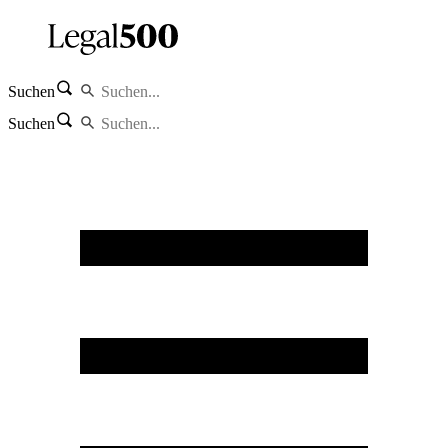
Suchen
Suchen