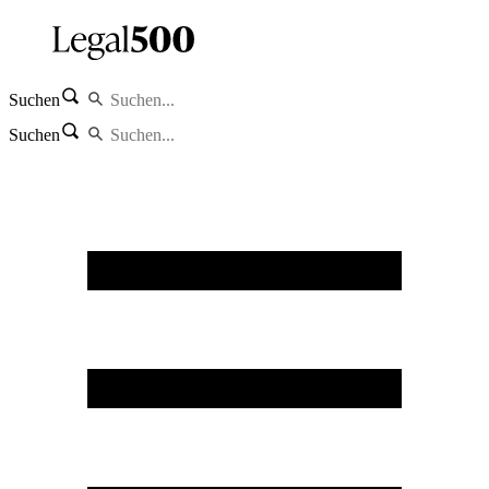
Suchen
Suchen