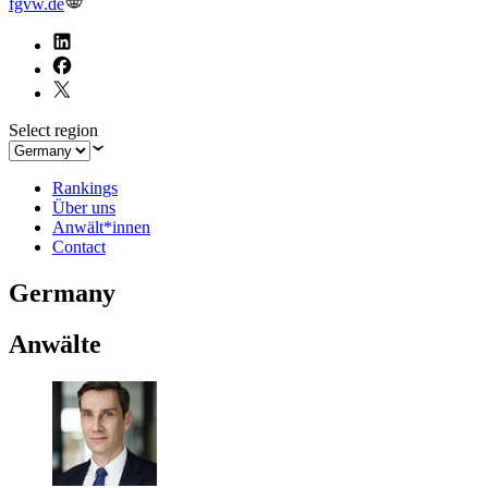
fgvw.de
Select region
Rankings
Über uns
Anwält*innen
Contact
Germany
Anwälte