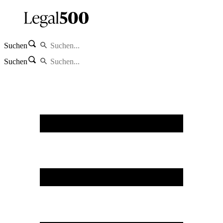
Suchen
Suchen