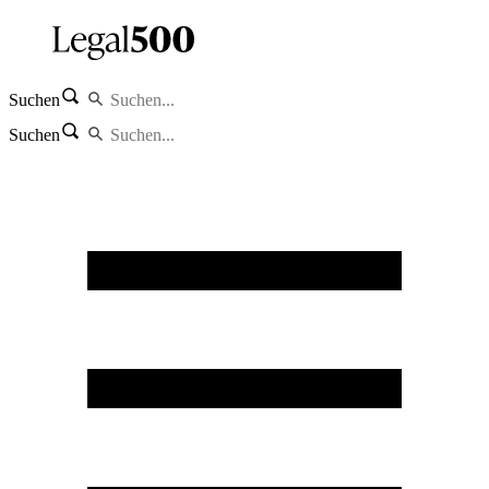
Suchen
Suchen