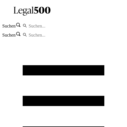
Suchen
Suchen