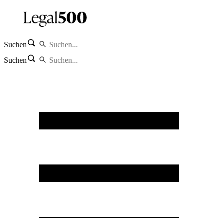
Suchen
Suchen