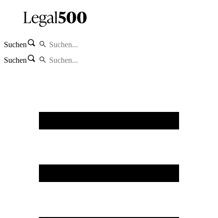
Suchen
Suchen