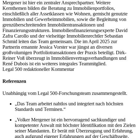
Mergener ist hier ein zentraler Ansprechpartner. Weitere
Kernthemen bilden die Beratung zu Immobilienportfolios,
einschließlich aller Assetklassen wie Wohnen, gemischt genutzte
Immobilien und Gewerbeimmobilien, sowie die Begleitung von
grenzüberschreitenden Immobilientransaktionen und
Finanzierungsstrukturen. Immobilienfinanzierungsexperte David
Zafra Carollo und der vielseitige Immobilienrechtler Sebastian
Schmid leiten das Team gemeinsam. Die im April 2025 zur
Partnerin ernannte Jessica Vorster war jüngst an diversen
großvolumigen Portfoliotransaktionen der Praxis beteiligt. Dirk-
Reiner Voß überzeugt in Immobilienvertragsverhandlungen und
René Dubois ist ein weiteres integrales Teammitglied.
Legal 500 redaktioneller Kommentar
Referenzen
Unabhängig vom Legal 500-Forschungsteam zusammengestellt.
„Das Team arbeitet nahtlos und integriert nach höchsten
Standards und Terminen.“
„Volker Mergener ist ein hervorragend sachkundiger und
kompetenter Anwalt mit höchster Identifikation mit den Zielen
seiner Mandanten. Er berät mit Überzeugung und Erfahrung,
auch aufgrund eigener Erfahrungen auf der Geschäftsseite,