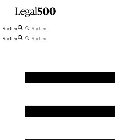
Suchen
Suchen