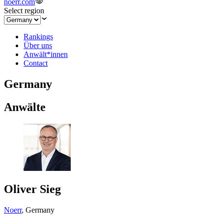
noerr.com
Select region
Rankings
Über uns
Anwält*innen
Contact
Germany
Anwälte
Oliver Sieg
Noerr
,
Germany