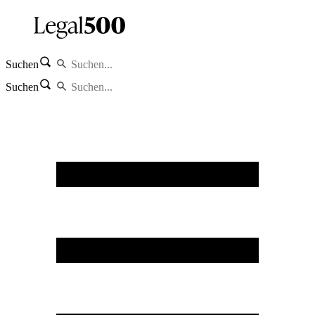
Suchen
Suchen