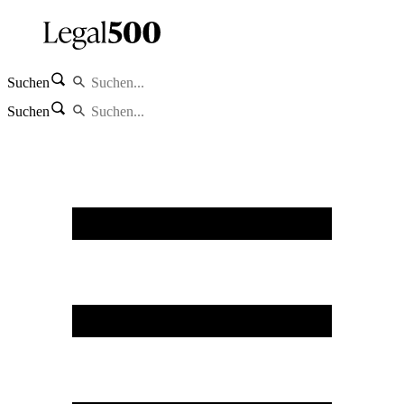
Suchen
Suchen