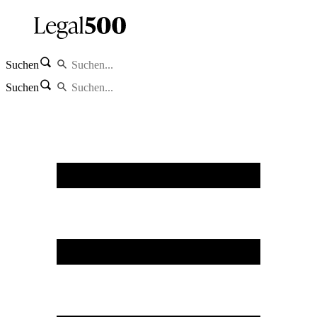
Suchen
Suchen