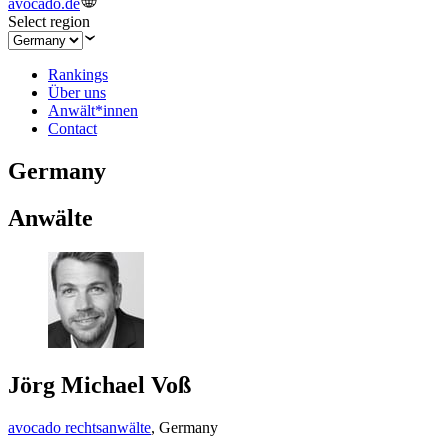
avocado.de
Select region
Rankings
Über uns
Anwält*innen
Contact
Germany
Anwälte
Jörg Michael Voß
avocado rechtsanwälte
,
Germany