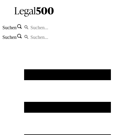
Suchen
Suchen