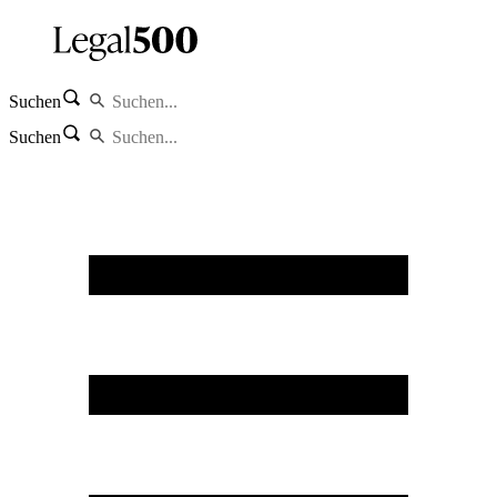
Suchen
Suchen