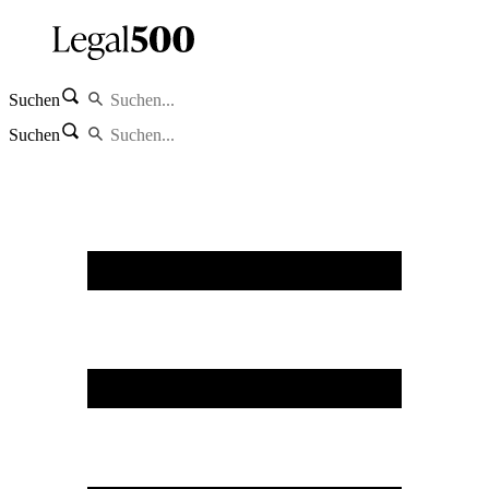
Suchen
Suchen