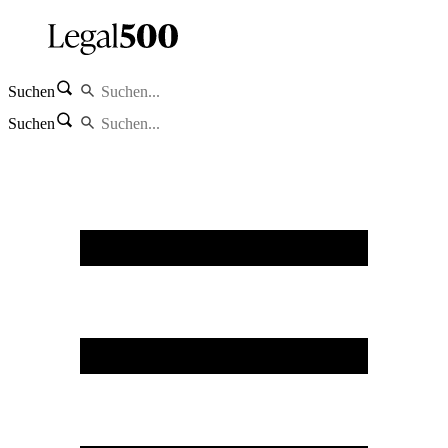
Suchen
Suchen