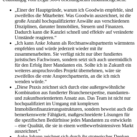
„Einer der Hauptgründe, warum ich Goodwin empfehle, sind
zweifellos die Mitarbeiter. Was Goodwin auszeichnet, ist die
große Anzahl hochqualifizierter Anwälte aus verschiedenen
Disziplinen, darunter Immobilien, Steuern und Finanzen.
Dadurch kann die Kanzlei schnell und effektiv auf veränderte
Umstände reagieren.“
„Ich kann Anke Johann als Rechtsanwaltspartnerin wärmstens
empfehlen und würde jederzeit wieder mit ihr
zusammenarbeiten. Sie verfügt nicht nur über fundiertes
juristisches Fachwissen, sondern setzt sich auch unermüdlich
für den Erfolg ihrer Mandanten ein. Sollte ich in Zukunft ein
weiteres anspruchsvolles Projekt übernehmen, wäre sie
zweifellos die erste Ansprechpartnerin, an die ich mich
wenden würde.“
„Diese Praxis zeichnet sich durch eine außergewöhnliche
Kombination aus fundierter Branchenexpertise, mandanten-
und zukunftsorientiertem Ansatz aus. Das Team ist nicht nur
hochqualifiziert im Umgang mit komplexen
Immobilienfinanzierungsstrukturen, sondern beweist auch die
bemerkenswerte Fähigkeit, maßgeschneiderte Lösungen für
die spezifischen Bedürfnisse jedes Mandanten zu entwickeln
– eine Qualität, die sie in einem wettbewerbsintensiven Markt
auszeichnet.“
„Anke Johann zeichnet sich durch ihr strategisches Denken,