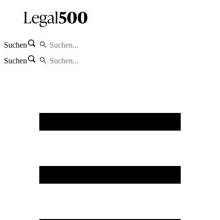
Suchen
Suchen