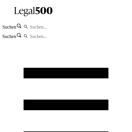
Suchen
Suchen