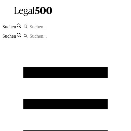
Suchen
Suchen